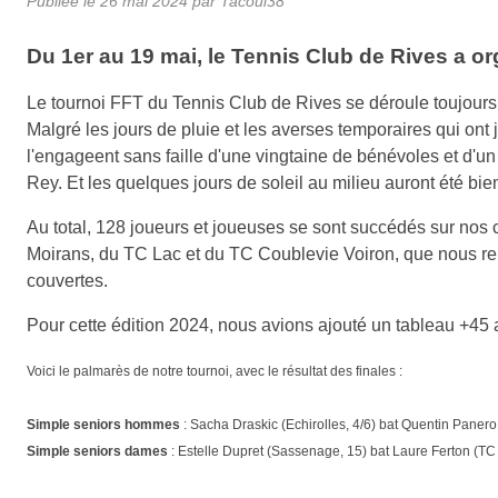
Publiée le
26 mai 2024
par Tacoul38
Du 1er au 19 mai, le Tennis Club de Rives a org
Le tournoi FFT du Tennis Club de Rives se déroule toujours 
Malgré les jours de pluie et les averses temporaires qui ont 
l'engageent sans faille d'une vingtaine de bénévoles et d'un
Rey. Et les quelques jours de soleil au milieu auront été bie
Au total, 128 joueurs et joueuses se sont succédés sur nos c
Moirans, du TC Lac et du TC Coublevie Voiron, que nous rem
couvertes.
Pour cette édition 2024, nous avions ajouté un tableau +45
Voici le palmarès de notre tournoi, avec le résultat des finales :
Simple seniors hommes
: Sacha Draskic (Echirolles, 4/6) bat Quentin Panero
Simple seniors dames
: Estelle Dupret (Sassenage, 15) bat Laure Ferton (TC 