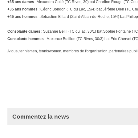
+35 ans dames
: Alexandra Cotté (TC Rives, 30) bat Charline Rouge (TC Coubl
+35 ans hommes
: Cédric Bondon (TC du Lac, 15/4) bat Jérôme Dien (TC Char
+45 ans hommes
: Sébastien Billard (Saint-Alban-de-Roche, 15/4) bat Philipp
Consolante dames
: Suzanne Bellil (TC du lac, 30/1) bat Sophie Fontaine (TC 
Consolante hommes
: Maxence Butillon (TC Rives, 30/3) bat Eric Chervet (T
A tous, tennismen, tenniswomen, membres de l'organisation, partenaires publics 
Commentez la news