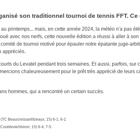
anisé son traditionnel tournoi de tennis FFT. Ce qu
au printemps... mais, en cette année 2024, la météo n'a pas été 
joué avec nos nerfs, cette nouvelle édition a réussi à aller à son
 comité de tournoi motivé pour épauler notre épatante juge-arbit
n appréciés.
ourts du Levatel pendant trois semaines. Et aussi, parfois, sur
ercions chaleureusement pour le prêt très apprécié de leurs c
 ans hommes, qui a rencontré un certain succès.
 (TC Beaucroissant/Izeaux, 15) 6-1, 6-2.
Coublevie/Voiron, 15) 6-4, 7-5.