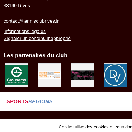
38140
Rives
contact@tennisclubrives.fr
Informations légales
Signaler un contenu inapproprié
Les partenaires du club
SPORTS
REGIONS
Ce site utilise des cookies et vous do