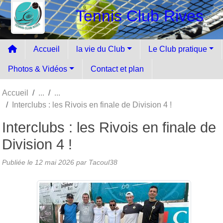
Panneau de gestion des cookies
Tennis Club Rives
Accueil
la vie du Club
Le Club pratique
Photos & Vidéos
Contact et plan
Accueil
Interclubs : les Rivois en finale de Division 4 !
Interclubs : les Rivois en finale de
Division 4 !
Publiée le
12 mai 2026
par Tacoul38