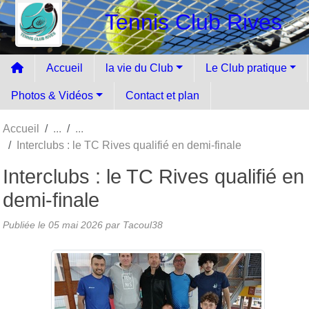
Panneau de gestion des cookies
Tennis Club Rives
Accueil
la vie du Club
Le Club pratique
Photos & Vidéos
Contact et plan
Accueil
Interclubs : le TC Rives qualifié en demi-finale
Interclubs : le TC Rives qualifié en
demi-finale
Publiée le
05 mai 2026
par Tacoul38