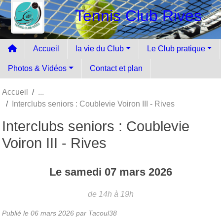
Panneau de gestion des cookies
Tennis Club Rives
Accueil
la vie du Club
Le Club pratique
Photos & Vidéos
Contact et plan
Accueil
Interclubs seniors : Coublevie Voiron III - Rives
Interclubs seniors : Coublevie
Voiron III - Rives
Le
samedi
07
mars
2026
de 14h à 19h
Publié le
06 mars 2026
par Tacoul38