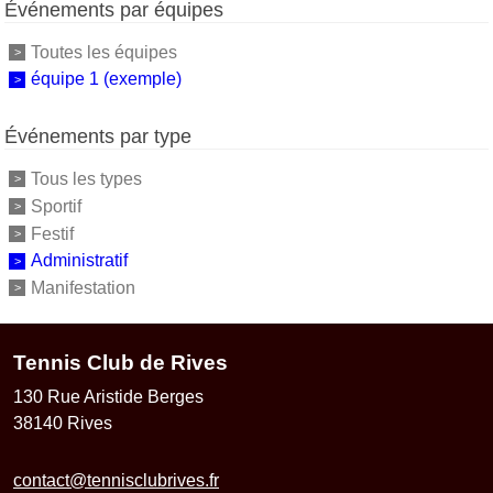
Événements par équipes
Toutes les équipes
équipe 1 (exemple)
Événements par type
Tous les types
Sportif
Festif
Administratif
Manifestation
Tennis Club de Rives
130 Rue Aristide Berges
38140
Rives
contact@tennisclubrives.fr